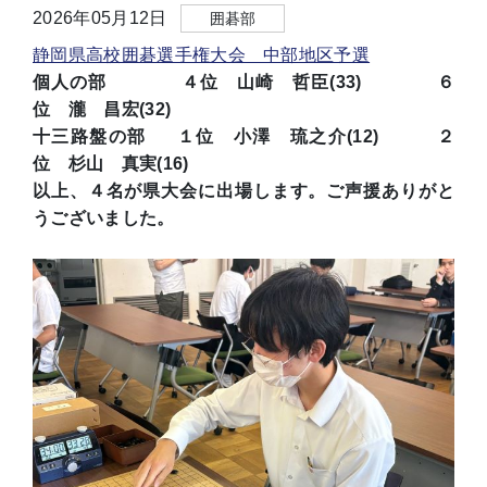
2026年05月12日
囲碁部
静岡県高校囲碁選手権大会 中部地区予選
個人の部 ４位 山崎 哲臣(33) ６
位 瀧 昌宏(32)
十三路盤の部 １位 小澤 琉之介(12) ２
位 杉山 真実(16)
以上、４名が県大会に出場します。ご声援ありがと
うございました。