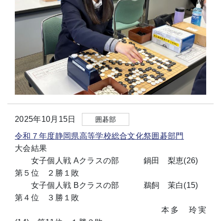
2025年10月15日
囲碁部
令和７年度静岡県高等学校総合文化祭囲碁部門
大会結果
女子個人戦 Aクラスの部 鍋田 梨恵(26)
第５位 ２勝１敗
女子個人戦 Bクラスの部 鵜飼 茉白(15)
第４位 ３勝１敗
本多 玲実