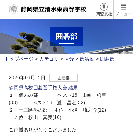
閲覧支援
メニュー
囲碁部
トップページ
カテゴリ
区分
部活動
囲碁部
2026年06月15日
囲碁部
静岡県高校囲碁選手権大会 結果
１ 個人の部 ベスト16 山崎 哲臣
(33) ベスト16 瀧 昌宏(32)
２ 十三路盤の部 ４位 小澤 琉之介(12)
７位 杉山 真実(16)
ご声援ありがとうございました。