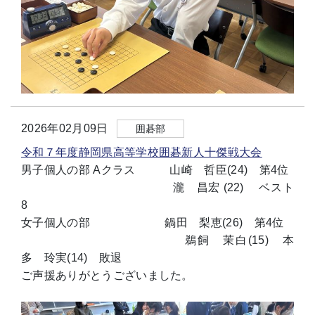
2026年02月09日
囲碁部
令和７年度静岡県高等学校囲碁新人十傑戦大会
男子個人の部 Aクラス 山崎 哲臣(24) 第4位
瀧 昌宏 (22) ベスト
8
女子個人の部 鍋田 梨恵(26) 第4位
鵜飼 茉白(15) 本
多 玲実(14) 敗退
ご声援ありがとうございました。