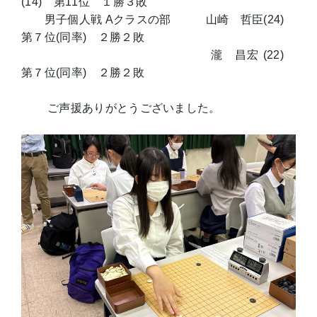
(14) 第11位 １勝３敗
男子個人戦 Aクラスの部 山崎 哲臣(24)
第７位(同率) ２勝２敗
瀧 昌宏 (22)
第７位(同率) ２勝２敗
ご声援ありがとうございました。