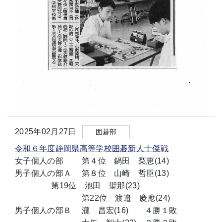
2025年02月27日
囲碁部
令和６年度静岡県高等学校囲碁新人十傑戦
女子個人の部 第４位 鍋田 梨恵(14)
男子個人の部Ａ 第８位 山崎 哲臣(13)
第19位 池田 聖那(23)
第22位 渡邉 慶應(24)
男子個人の部Ｂ 瀧 昌宏(16) ４勝１敗