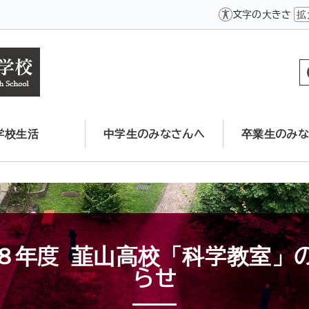
文字の大きさ
拡
学校生活
中学生のみなさんへ
卒業生のみな
８年度 韮山高校「科学教室」
らせ