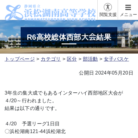
閲覧支援
メニュー
R6高校総体西部大会結果
トップページ
カテゴリ
区分
部活動
女子バスケ
公開日 2024年05月20日
3年生の集大成でもあるインターハイ西部地区大会が
４/20～行われました。
結果は以下の通りです。
４/20 予選リーグ1日目
〇浜松湖南121-44浜松湖北