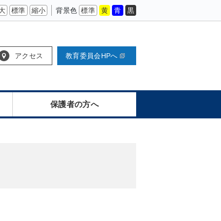
大
標準
縮小
背景色
標準
黄
青
黒
アクセス
教育委員会HPへ
保護者の方へ