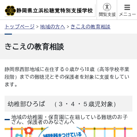
閲覧支援
メニュー
トップページ
地域の方へ
きこえの教育相談
きこえの教育相談
静岡県西部地域に在住する０歳から18歳（高等学校卒業
段階）までの難聴児とその保護者を対象に支援をしてい
ます。
幼稚部ひろば （３・４・５歳児対象）
地域の幼稚園・保育園に在籍している難聴のお子
さん、保護者のみなさんへ