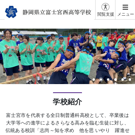
閲覧支援
メニュー
学校紹介
富士宮市を代表する全日制普通科高校として、卒業後は
大学等への進学によるさらなる高みを臨む生徒に対し、
伝統ある校訓「志尚～知を求め 他を思 いやり 躍進せ