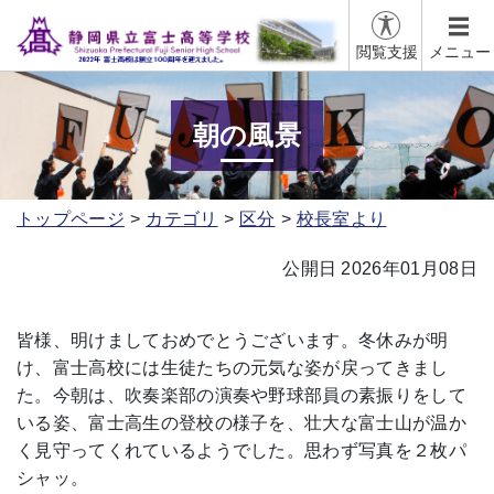
閲覧支援
メニュー
朝の風景
トップページ
カテゴリ
区分
校長室より
公開日 2026年01月08日
皆様、明けましておめでとうございます。冬休みが明
け、富士高校には生徒たちの元気な姿が戻ってきまし
た。今朝は、吹奏楽部の演奏や野球部員の素振りをして
いる姿、富士高生の登校の様子を、壮大な富士山が温か
く見守ってくれているようでした。思わず写真を２枚パ
シャッ。