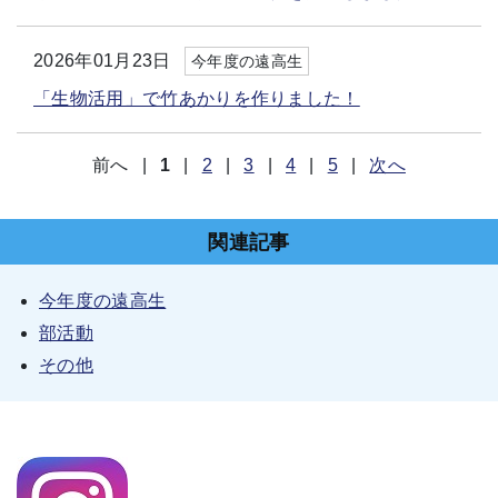
2026年01月23日
今年度の遠高生
「生物活用」で竹あかりを作りました！
前へ
|
1
|
2
|
3
|
4
|
5
|
次へ
関連記事
今年度の遠高生
部活動
その他