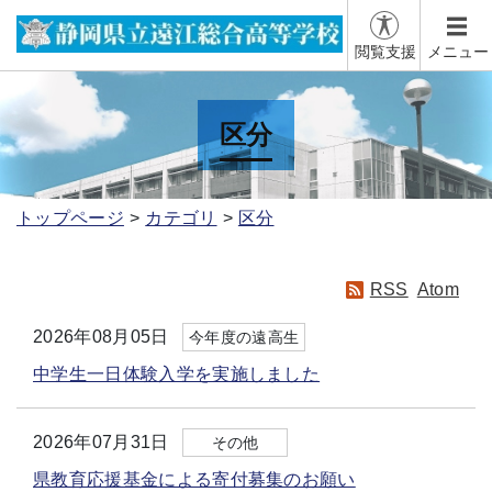
閲覧支援
メニュー
区分
トップページ
カテゴリ
区分
RSS
Atom
2026年08月05日
今年度の遠高生
中学生一日体験入学を実施しました
2026年07月31日
その他
県教育応援基金による寄付募集のお願い