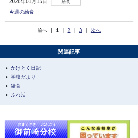
2026年01月15日
給食
今週の給食
前へ
|
1
|
2
|
3
|
次へ
関連記事
かけとく日記
学校だより
給食
ふれ活