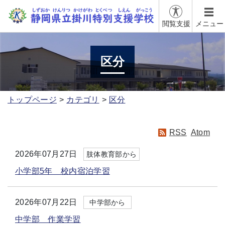
閲覧支援
メニュー
区分
トップページ
カテゴリ
区分
RSS
Atom
2026年07月27日
肢体教育部から
小学部5年 校内宿泊学習
2026年07月22日
中学部から
中学部 作業学習