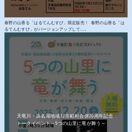
春野の山香る「はるてんむすび」限定販売！ 春野の山香る「は
るてんむすび」がバージョンアップして...
天竜川・浜名湖地域12市町村合併20周年記念
トークイベント～5つの山里に竜が舞う～