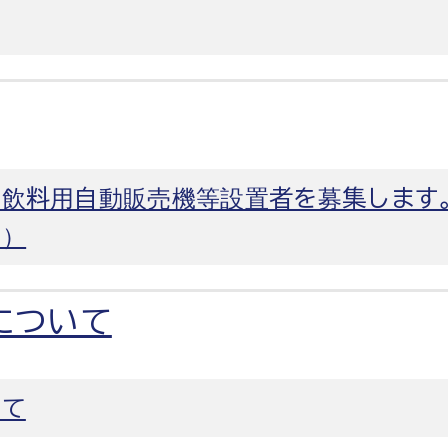
る飲料用自動販売機等設置者を募集します
））
について
いて