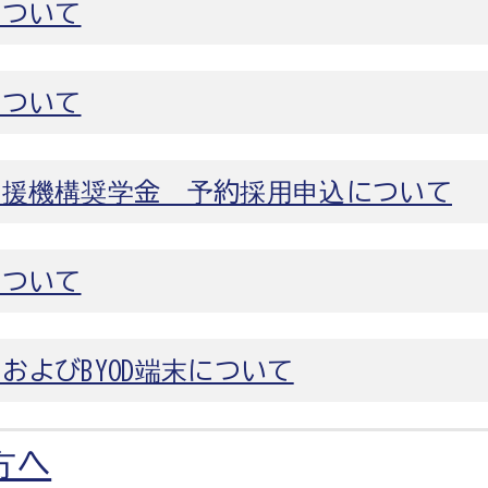
について
について
支援機構奨学金 予約採用申込について
について
およびBYOD端末について
方へ