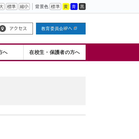
大
標準
縮小
背景色
標準
黄
青
黒
アクセス
教育委員会HPへ
方へ
在校生・保護者の方へ