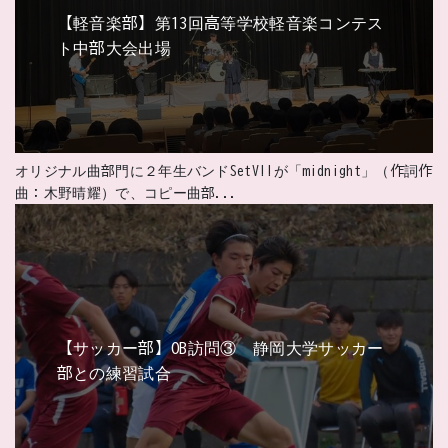
【軽音楽部】第13回高等学校軽音楽コンテス
ト中部大会出場
オリジナル曲部門に２年生バンドSetV!!が「midnight」（作詞作
曲：木野晴耀）で、コピー曲部...
【サッカー部】OB訪問③ 静岡大学サッカー
部との練習試合