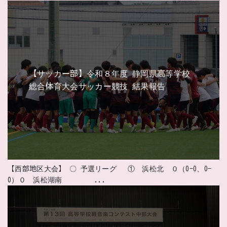
【サッカー部】令和８年度 静岡県高等学校
総合体育大会サッカー競技 結果報告
【西部地区大会】 〇 予選リーグ ① 浜松北 ０（0-0、0-
0）０ 浜松湖南 ...