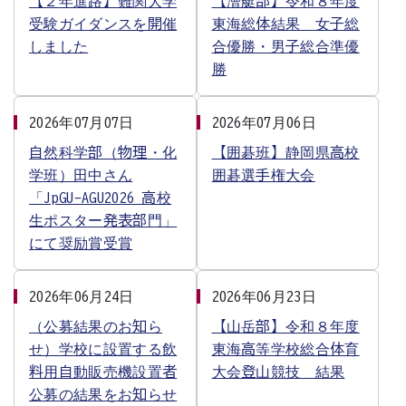
【２年進路】難関大学
【漕艇部】令和８年度
受験ガイダンスを開催
東海総体結果 女子総
しました
合優勝・男子総合準優
勝
2026年07月07日
2026年07月06日
自然科学部（物理・化
【囲碁班】静岡県高校
学班）田中さん
囲碁選手権大会
「JpGU-AGU2026 高校
生ポスター発表部門」
にて奨励賞受賞
2026年06月24日
2026年06月23日
（公募結果のお知ら
【山岳部】令和８年度
せ）学校に設置する飲
東海高等学校総合体育
料用自動販売機設置者
大会登山競技 結果
公募の結果をお知らせ