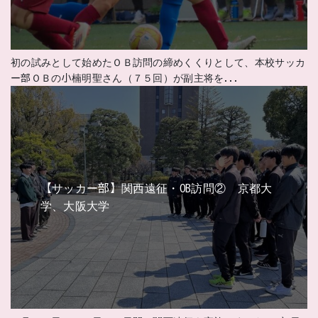
初の試みとして始めたＯＢ訪問の締めくくりとして、本校サッカ
ー部ＯＢの小楠明聖さん（７５回）が副主将を...
【サッカー部】関西遠征・OB訪問② 京都大
学、大阪大学