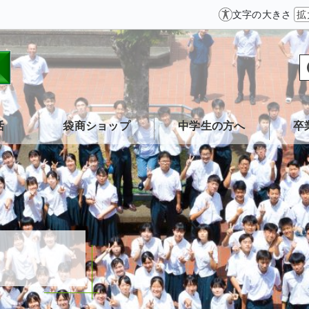
文字の大きさ
拡
活
袋商ショップ
中学生の方へ
卒