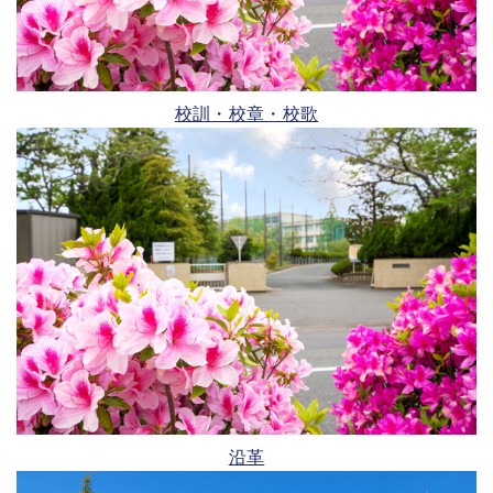
校訓・校章・校歌
沿革