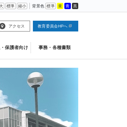
大
標準
縮小
背景色
標準
黄
青
黒
アクセス
教育委員会HPへ
生・保護者向け
事務・各種書類