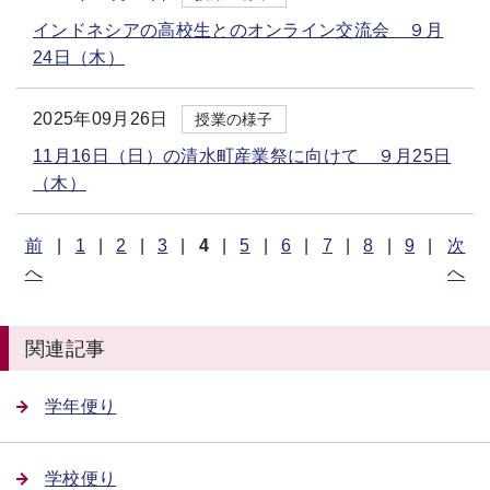
インドネシアの高校生とのオンライン交流会 ９月
24日（木）
2025年09月26日
授業の様子
11月16日（日）の清水町産業祭に向けて ９月25日
（木）
前
|
1
|
2
|
3
|
4
|
5
|
6
|
7
|
8
|
9
|
次
へ
へ
関連記事
学年便り
学校便り