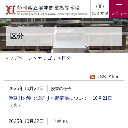
閲覧支援
メニュー
区分
トップページ
カテゴリ
区分
RSS
Atom
2025年10月22日
授業の様子
伊豆村の駅で販売する新商品について 10月21日
（火）
2025年10月22日
学校便り