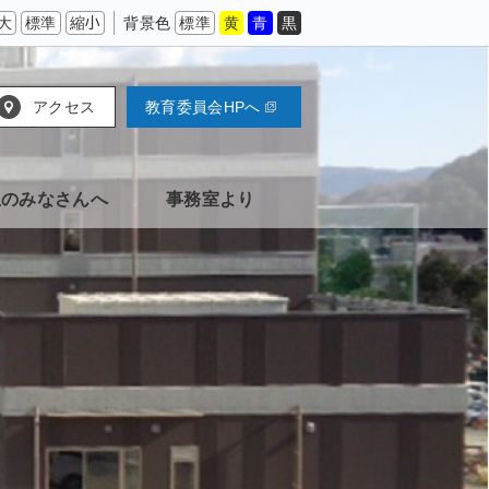
大
標準
縮小
背景色
標準
黄
青
黒
アクセス
教育委員会HPへ
生のみなさんへ
事務室より