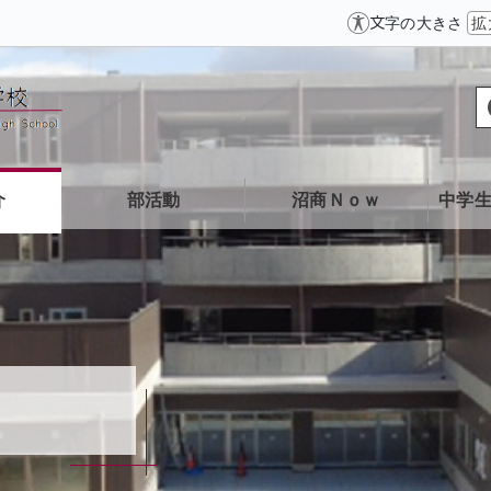
文字の大きさ
拡
介
部活動
沼商Ｎｏｗ
中学