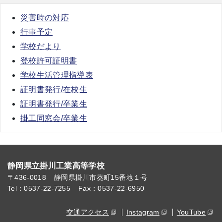
災害時の対応
行事予定
学校だより
登校許可証明書
学校生活管理指導表
証明書発行/在校生
証明書発行/卒業生
掛工同窓会/卒業生
静岡県立掛川工業高等学校
〒436-0018
静岡県掛川市葵町15番地１号
Tel：0537-22-7255
Fax：0537-22-6950
交通アクセス
Instagram
YouTube