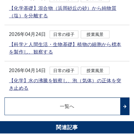
【化学基礎】混合物（浜岡砂丘の砂）から純物質
（塩）を分離する
2026年04月24日
日常の様子
授業風景
【科学と人間生活・生物基礎】植物の細胞から標本
を製作し、観察する
2026年04月14日
日常の様子
授業風景
【化学】水の沸騰を観察し、泡（気体）の正体を突
き止める
一覧へ
関連記事