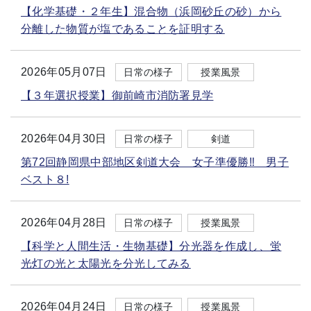
【化学基礎・２年生】混合物（浜岡砂丘の砂）から
分離した物質が塩であることを証明する
2026年05月07日
日常の様子
授業風景
【３年選択授業】御前崎市消防署見学
2026年04月30日
日常の様子
剣道
第72回静岡県中部地区剣道大会 女子準優勝‼ 男子
ベスト８!
2026年04月28日
日常の様子
授業風景
【科学と人間生活・生物基礎】分光器を作成し、蛍
光灯の光と太陽光を分光してみる
2026年04月24日
日常の様子
授業風景