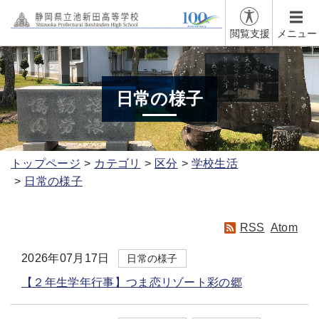
閲覧支援
メニュー
日常の様子
トップページ
カテゴリ
区分
学校生活
日常の様子
RSS
Atom
2026年07月17日
日常の様子
【２年生学年行事】つま恋リゾート彩の郷