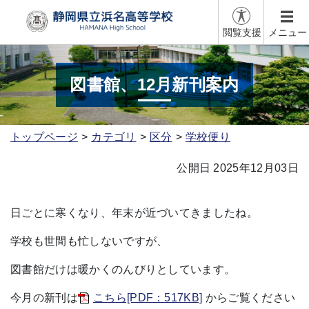
閲覧支援
メニュー
図書館、12月新刊案内
トップページ
カテゴリ
区分
学校便り
公開日 2025年12月03日
日ごとに寒くなり、年末が近づいてきましたね。
学校も世間も忙しないですが、
図書館だけは暖かくのんびりとしています。
今月の新刊は
こちら[PDF：517KB]
からご覧ください