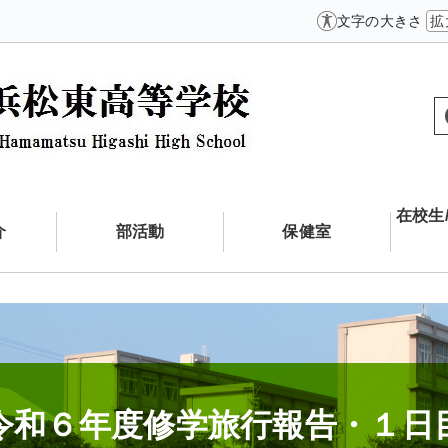
文字の大きさ
拡
在校生
介
部活動
保健室
令和６年度修学旅行報告・１日