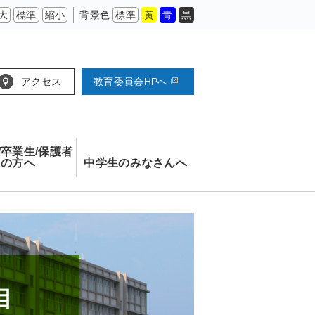
大
標準
縮小
背景色
標準
黄
青
黒
アクセス
教育委員会HPへ
/卒業生/保護者
の方へ
中学生のみなさんへ
目