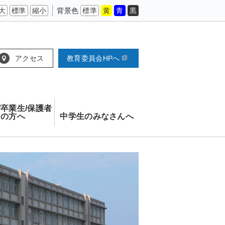
大
標準
縮小
背景色
標準
黄
青
黒
アクセス
教育委員会HPへ
/卒業生/保護者
の方へ
中学生のみなさんへ