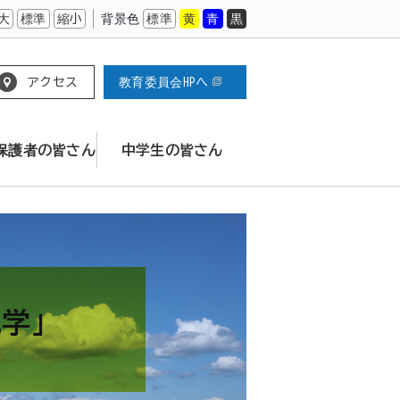
大
標準
縮小
背景色
標準
黄
青
黒
アクセス
教育委員会HPへ
保護者の皆さん
中学生の皆さん
見学」