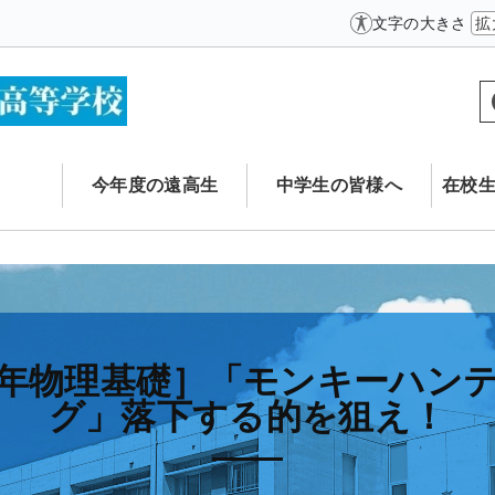
文字の大きさ
拡
今年度の遠高生
中学生の皆様へ
在校
年物理基礎］「モンキーハン
グ」落下する的を狙え！