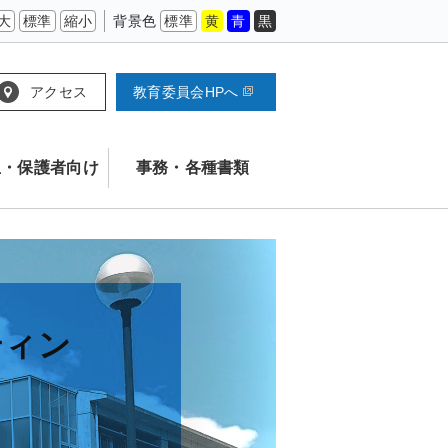
大
標準
縮小
背景色
標準
黄
青
黒
アクセス
教育委員会HPへ
生・保護者向け
事務・各種書類
ティン