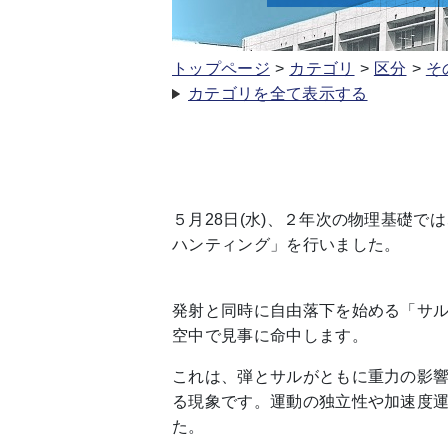
トップページ
カテゴリ
区分
そ
カテゴリを全て表示する
５月28日(水)、２年次の物理基礎
ハンティング」を行いました。
発射と同時に自由落下を始める「サ
空中で見事に命中します。
これは、弾とサルがともに重力の影
る現象です。運動の独立性や加速度
た。