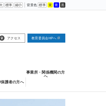
大
標準
縮小
背景色
標準
黄
青
黒
アクセス
教育委員会HPへ
事業所・関係機関の方
へ
/保護者の方へ