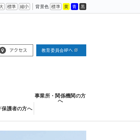
大
標準
縮小
背景色
標準
黄
青
黒
アクセス
教育委員会HPへ
事業所・関係機関の方
へ
/保護者の方へ