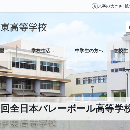
文字の大きさ
拡
型
学校生活
中学生の方へ
在校生
8回全日本バレーボール高等学