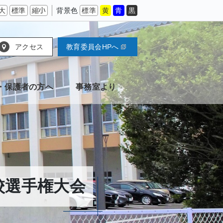
大
標準
縮小
背景色
標準
黄
青
黒
アクセス
教育委員会HPへ
・保護者の方へ
事務室より
校選手権大会