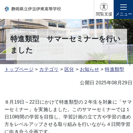
閲覧支援
メニュー
特進類型 サマーセミナーを行い
ました
トップページ
カテゴリ
区分
お知らせ
特進類型
公開日 2025年08月29日
８月19日～22日にかけて特進類型の２年生を対象に「サマ
ーセミナー」を実施しました。このサマーセミナーでは１
日10時間の学習を目指し、学習計画の立て方や学習の進め
方をレベルアップさせる取り組みを行いながら４日間学習
に向き合う企画です。