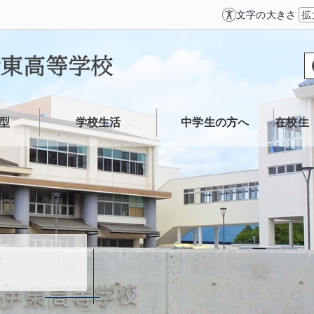
文字の大きさ
拡
型
学校生活
中学生の方へ
在校生