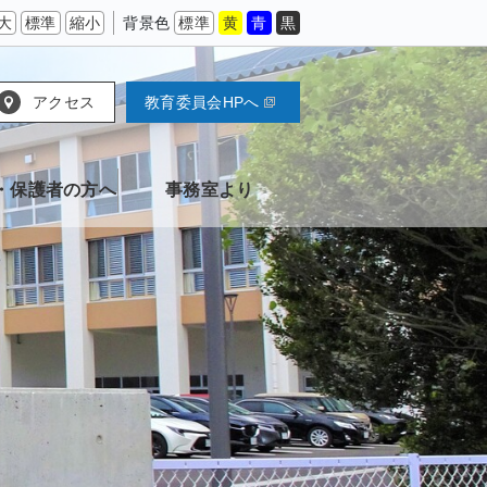
大
標準
縮小
背景色
標準
黄
青
黒
アクセス
教育委員会HPへ
・保護者の方へ
事務室より