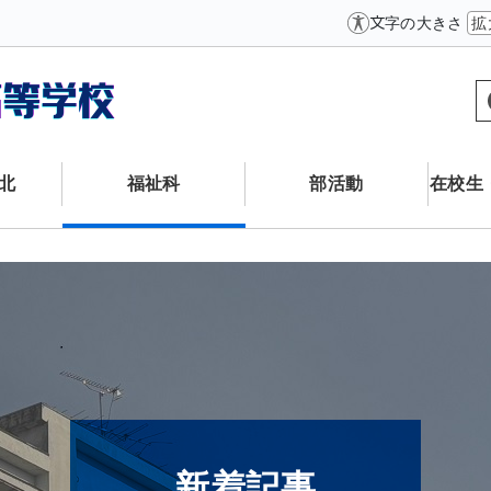
文字の大きさ
拡
北
福祉科
部活動
在校生
新着記事