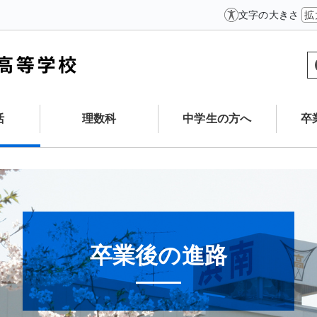
文字の大きさ
拡
活
理数科
中学生の方へ
卒
卒業後の進路