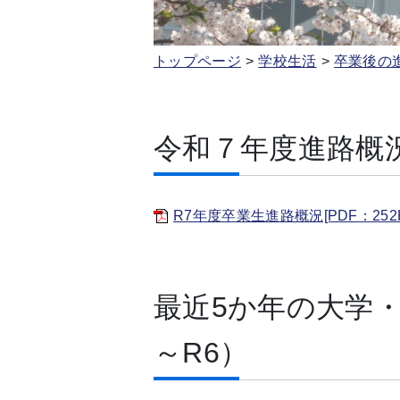
トップページ
学校生活
卒業後の
令和７年度進路概
R7年度卒業生進路概況[PDF：252K
最近5か年の大学・
～R6）