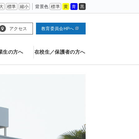
大
標準
縮小
背景色
標準
黄
青
黒
アクセス
教育委員会HPへ
業生の方へ
在校生／保護者の方へ