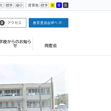
大
標準
縮小
背景色
標準
黄
青
黒
アクセス
教育委員会HPへ
学校からのお知ら
せ
同窓会