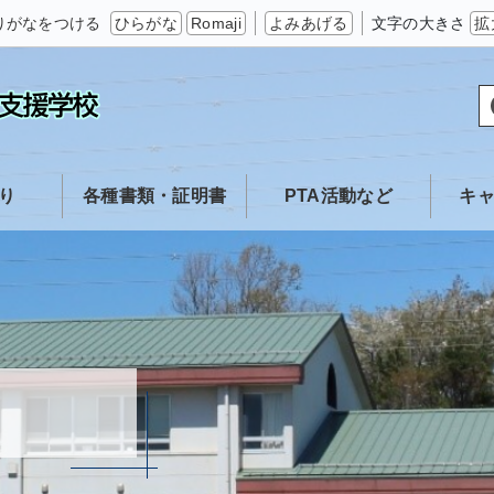
りがなをつける
ひらがな
Romaji
よみあげる
文字の大きさ
拡
り
各種書類・証明書
PTA活動など
キ