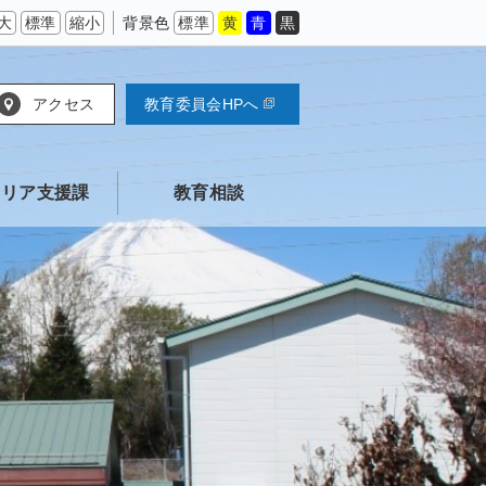
大
標準
縮小
背景色
標準
黄
青
黒
アクセス
教育委員会HPへ
ャリア支援課
教育相談