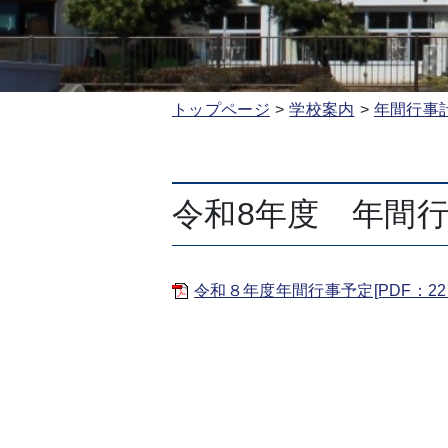
トップページ
学校案内
年間行事
令和8年度 年間
令和８年度年間行事予定[PDF：227