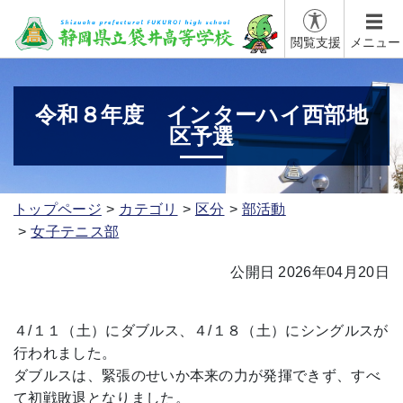
閲覧支援
メニュー
令和８年度 インターハイ西部地
区予選
トップページ
カテゴリ
区分
部活動
女子テニス部
公開日 2026年04月20日
４/１１（土）にダブルス、４/１８（土）にシングルスが
行われました。
ダブルスは、緊張のせいか本来の力が発揮できず、すべ
て初戦敗退となりました。