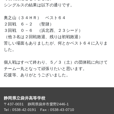
シングルスの結果は以下の通りです。
奥之山（３４ＨＲ） ベスト６４
２回戦 ６－２ （聖隷）
３回戦 ０－６ （浜北西、２３シード）
（他３名は２回戦敗退、残りは初戦敗退）
苦しい場面もありましたが、何とかベスト６４に入りま
した。
個人戦はすべて終わり、５／３（土）の団体戦に向けて
チーム一丸となって頑張りたいと思います。
応援等、ありがとうございました。
静岡県立袋井高等学校
〒437-0031
静岡県袋井市愛野2446-1
Tel：0538-42-0191
Fax：0538-43-0710