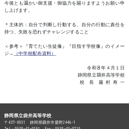
今後とも温かい御支援・御協力を賜りますようお願い申
し上げます。
＊主体的：自分で判断し行動する、自分の行動に責任を
持つ、失敗を恐れずチャレンジすること
＜参考＞『育てたい生徒像』『目指す学校像』のイメー
ジ→
（中学校配布資料）
令和８年４月１日
静岡県立袋井高等学校
校 長 藤 村 寿 一
静岡県立袋井高等学校
〒437-0031
静岡県袋井市愛野2446-1
Tel：0538-42-0191
Fax：0538-43-0710