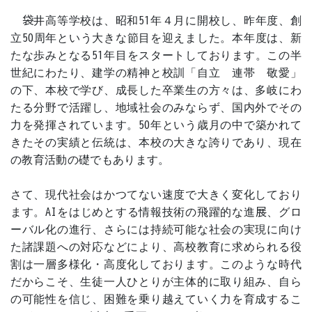
袋井高等学校は、昭和51年４月に開校し、昨年度、創
立50周年という大きな節目を迎えました。本年度は、新
たな歩みとなる51年目をスタートしております。この半
世紀にわたり、建学の精神と校訓「自立 連帯 敬愛」
の下、本校で学び、成長した卒業生の方々は、多岐にわ
たる分野で活躍し、地域社会のみならず、国内外でその
力を発揮されています。50年という歳月の中で築かれて
きたその実績と伝統は、本校の大きな誇りであり、現在
の教育活動の礎でもあります。
さて、現代社会はかつてない速度で大きく変化しており
ます。AIをはじめとする情報技術の飛躍的な進展、グロ
ーバル化の進行、さらには持続可能な社会の実現に向け
た諸課題への対応などにより、高校教育に求められる役
割は一層多様化・高度化しております。このような時代
だからこそ、生徒一人ひとりが主体的に取り組み、自ら
の可能性を信じ、困難を乗り越えていく力を育成するこ