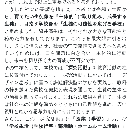
とが、これまで以上に重要であると考えております。
こうした社会の要請を踏まえ、本校では令和７年度か
＊
ら、
育てたい生徒像を『主体的
に取り組み、成長する
生徒』、目指す学校像を『生徒の可能性を広げる学校』
と定めました。袋井高生は、それぞれが大きな可能性と
秘めた力を有しております。これらを最大限に引き出
し、さらに伸長させ、社会の中で発揮できる力へと高め
ていくためには、自ら課題に向き合い、主体的に行動
し、未来を切り拓く力の育成が不可欠です。
その中核として、本校では
「探究活動」
を教育活動の柱
に位置付けております。「探究活動」においては、「デ
ザイン思考」に基づく課題解決型の学びを実践し、教科
の枠を越えた柔軟な発想と表現を通して、生徒の主体性
の涵養を図っております。これらの取組を通じて、生徒
は社会への理解を深めるとともに自己理解を進め、広い
視野と確かな思考力を身に付けております。
さらに、この「探究活動」は
「授業（学習）」
および
「学校生活（学校行事・部活動・ホームルーム活動）」