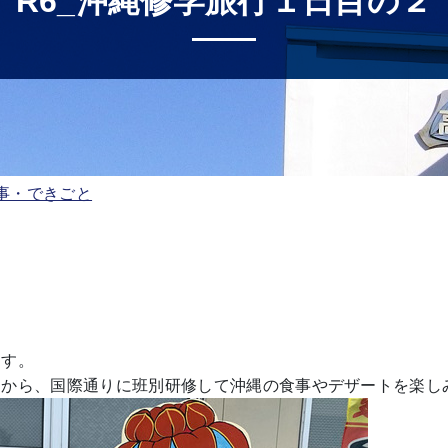
R6_沖縄修学旅行１日目の２
事・できごと
ます。
てから、国際通りに班別研修して沖縄の食事やデザートを楽し