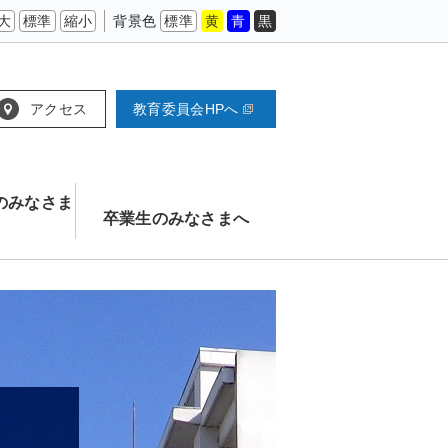
大
標準
縮小
背景色
標準
黄
青
黒
アクセス
教育委員会HPへ
のみなさま
卒業生のみなさまへ