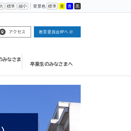
大
標準
縮小
背景色
標準
黄
青
黒
アクセス
教育委員会HPへ
のみなさま
卒業生のみなさまへ