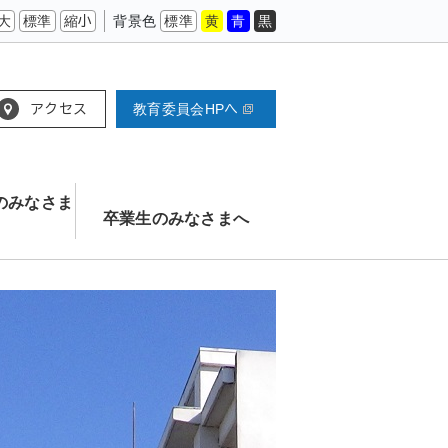
大
標準
縮小
背景色
標準
黄
青
黒
アクセス
教育委員会HPへ
のみなさま
卒業生のみなさまへ