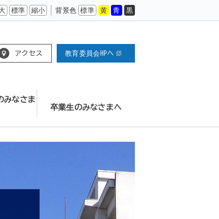
大
標準
縮小
背景色
標準
黄
青
黒
アクセス
教育委員会HPへ
のみなさま
卒業生のみなさまへ