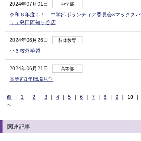
2024年07月01日
中学部
令和６年度も！ 中学部ボランティア委員会×マックスバ
リュ島田阿知ケ谷店
2024年06月26日
肢体教育
小６校外学習
2024年06月21日
高等部
高等部1年職場見学
前
|
1
|
2
|
3
|
4
|
5
|
6
|
7
|
8
|
9
|
10
|
へ
関連記事