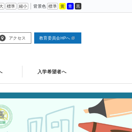
大
標準
縮小
背景色
標準
黄
青
黒
アクセス
教育委員会HPへ
へ
入学希望者へ