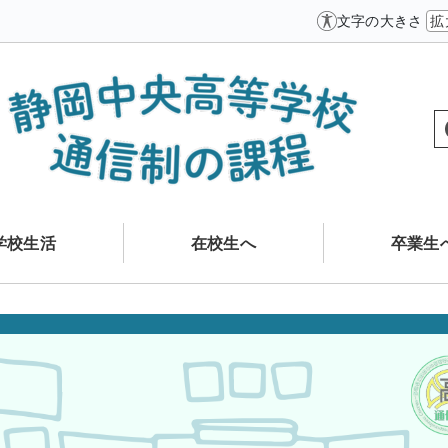
文字の大きさ
拡
学校生活
在校生へ
卒業生