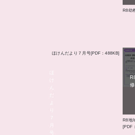
R8幼
ほけんだより７月号[PDF：488KB]
ほ
R
け
修
ん
だ
よ
り
７
R8地
月
[PDF
号