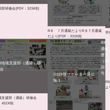
稚部研修会[PDF：325KB]
R８ ７月通級だよりR８７月通級
学
だより[PDF：333KB]
R8
通級
便り
（初
8地域支援部（通級）研
回
会
号）
R8静聾サポーター通信
№１
R
よ
域支援部（通級）研修会
：452KB]