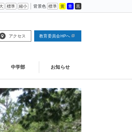
大
標準
縮小
背景色
標準
黄
青
黒
アクセス
教育委員会HPへ
中学部
お知らせ