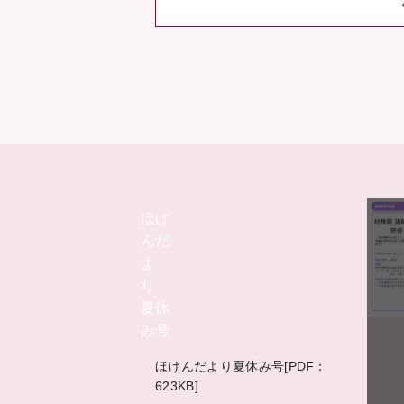
ほけ
んだ
よ
り
夏休
み号
ほけんだより夏休み号[PDF：
623KB]