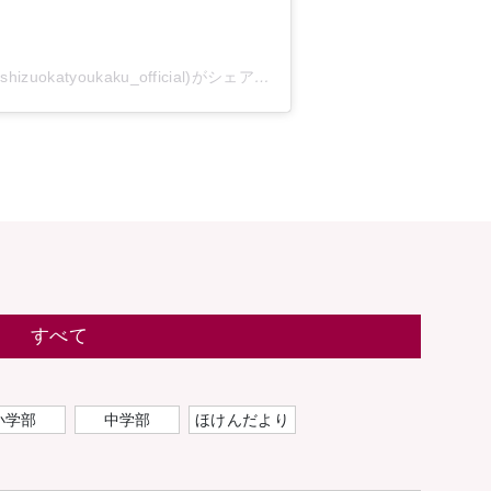
静岡県立静岡聴覚特別支援学校(公式)(@shizuokatyoukaku_official)がシェアした投稿
すべて
小学部
中学部
ほけんだより