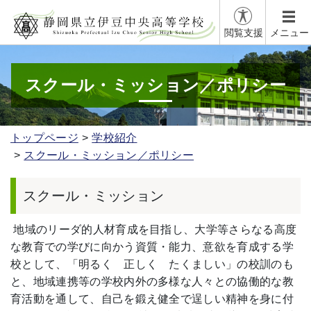
閲覧支援
メニュー
スクール・ミッション／ポリシー
トップページ
学校紹介
スクール・ミッション／ポリシー
スクール・ミッション
地域のリーダ的人材育成を目指し、大学等さらなる高度
な教育での学びに向かう資質・能力、意欲を育成する学
校として、「明るく 正しく たくましい」の校訓のも
と、地域連携等の学校内外の多様な人々との協働的な教
育活動を通して、自己を鍛え健全で逞しい精神を身に付