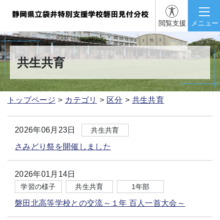
閲覧支援
メニュー
共生共育
トップページ
カテゴリ
区分
共生共育
2026年06月23日
共生共育
さみどり祭を開催しました
2026年01月14日
学習の様子
共生共育
1年部
磐田北高等学校との交流～１年 百人一首大会～