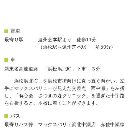
電車
最寄り駅 遠州芝本駅より 徒歩11分
（浜松駅～遠州芝本駅 約50分）
車
新東名高速道路 「浜松浜北I
C」下車 ３分
「浜松浜北I
C」を浜松市街向けに真っ直ぐ向かい、左
手にマックスバリューが見えた交差点「西中瀬」を左折
し、「有心会 さつきの森クリニック」を過ぎた十字路
を右折すると、本校に着くことができます。
バス
最寄りバス停 マックスバリュ浜北中瀬店 赤佐中瀬線