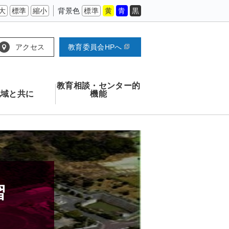
大
標準
縮小
背景色
標準
黄
青
黒
アクセス
教育委員会HPへ
教育相談・センター的
地域と共に
機能
習