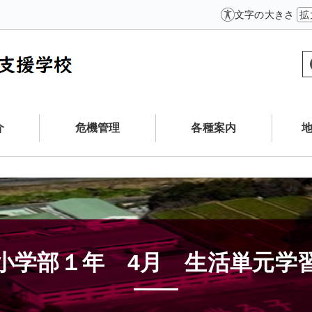
文字の大きさ
拡
介
危機管理
各種案内
小学部１年 4月 生活単元学