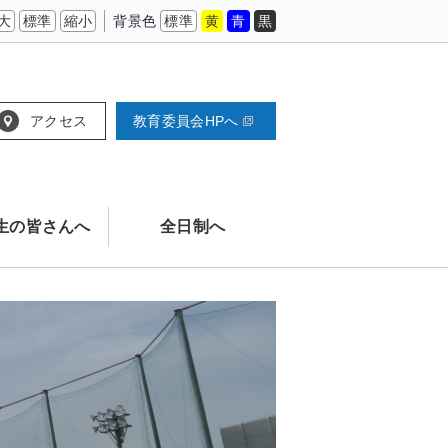
大
標準
縮小
背景色
標準
黄
青
黒
アクセス
教育委員会HPへ
生の皆さんへ
全日制へ