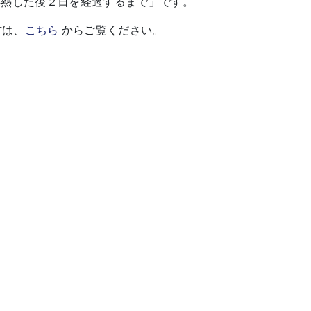
解熱した後２日を経過するまで」です。
方は、
こちら
からご覧ください。