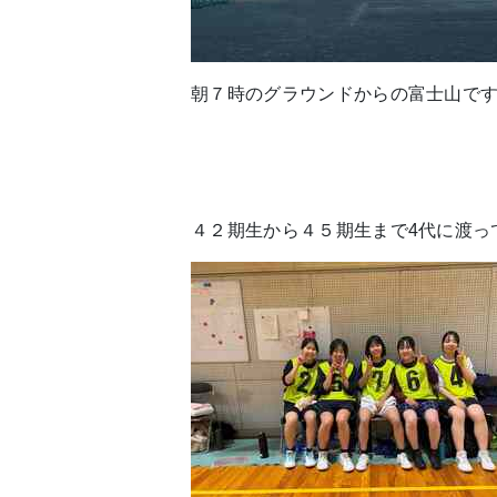
朝７時のグラウンドからの富士山で
４２期生から４５期生まで4代に渡っ