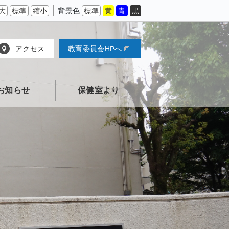
大
標準
縮小
背景色
標準
黄
青
黒
アクセス
教育委員会HPへ
お知らせ
保健室より