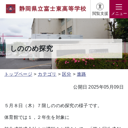
閲覧支援
メニュー
しののめ探究
トップページ
カテゴリ
区分
進路
公開日 2025年05月09日
５月８日（木）７限しののめ探究の様子です。
体育館では１，２年生を対象に