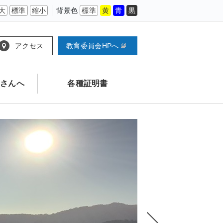
大
標準
縮小
背景色
標準
黄
青
黒
アクセス
教育委員会HPへ
さんへ
各種証明書